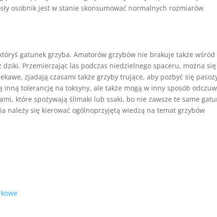
rosły osobnik jest w stanie skonsumować normalnych rozmiarów
 któryś gatunek grzyba. Amatorów grzybów nie brakuje także wśród
az dziki. Przemierzając las podczas niedzielnego spaceru, można się
iekawe, zjadają czasami także grzyby trujące, aby pozbyć się pasoż
ą inną tolerancję na toksyny, ale także mogą w inny sposób odczu
mi, które spożywają ślimaki lub ssaki, bo nie zawsze te same gatu
ia należy się kierować ogólnoprzyjętą wiedzą na temat grzybów
arkowe