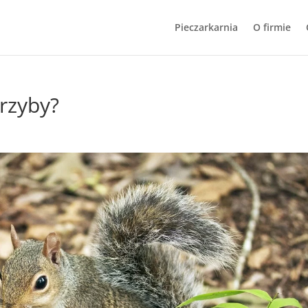
Pieczarkarnia
O firmie
grzyby?