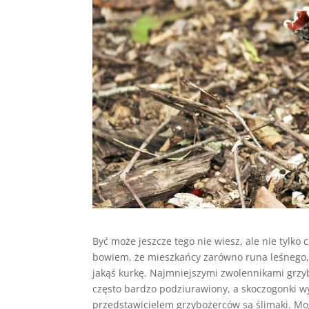
Być może jeszcze tego nie wiesz, ale nie tylko
bowiem, że mieszkańcy zarówno runa leśnego, 
jakąś kurkę. Najmniejszymi zwolennikami grzybó
często bardzo podziurawiony, a skoczogonki w
przedstawicielem grzybożerców są ślimaki. M