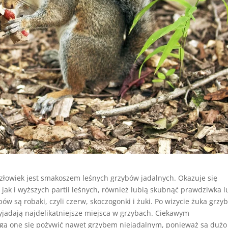
 człowiek jest smakoszem leśnych grzybów jadalnych. Okazuje się
jak i wyższych partii leśnych, również lubią skubnąć prawdziwka l
w są robaki, czyli czerw, skoczogonki i żuki. Po wizycie żuka grzyb
yjadają najdelikatniejsze miejsca w grzybach. Ciekawym
ogą one się pożywić nawet grzybem niejadalnym, ponieważ są dużo