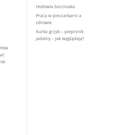
Hodowla boczniaka
Praca w pieczarkarni a
zdrowie
Kurka grzyb – pieprznik
jadalny – Jak wyglądają?
ytów
wać
nki